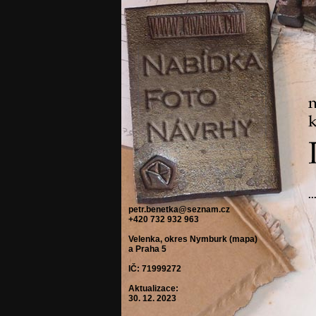
.
petr.benetka@seznam.cz
+420 732 932 963
Velenka, okres Nymburk (
mapa
)
a Praha 5
IČ: 71999272
Aktualizace:
30. 12. 2023